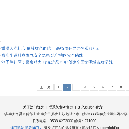
·
·
·
·
·
·
·
·
重温入党初心 赓续红色血脉 上高街道开展红色观影活动
·
岱庙街道排查燃气安全隐患 筑牢辖区安全防线
·
池子崖社区：聚集精力 攻克难题 打好创建全国文明城市攻坚战
·
·
上一页
1
2
3
4
5
6
7
8
关于澳门凯发
|
联系凯发k8官方
|
加入凯发k8官方
|
|
中共泰安市委宣传部主管
泰安日报社主办
地址：泰山大街333号泰安传媒集团22楼
联系电话：0538-6272000
邮编：271000
澳门凯发-凯发k8官方
凯发k8官方的版权所有：凯发k8官方 copyright(c)