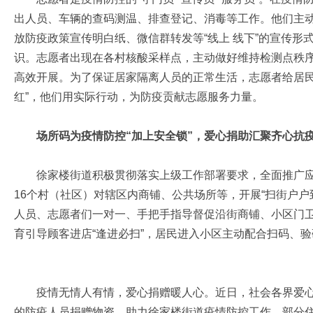
出人员、车辆的查码测温、排查登记、消毒等工作。他们主动
放防疫政策宣传明白纸、微信群转发等“线上 线下”的宣传
识。志愿者出现在各村核酸采样点，主动做好维持检测点秩
高效开展。为了保证居家隔离人员的正常生活，志愿者给居民
红”，他们用实际行动，为防疫贡献志愿服务力量。
场所码为疫情防控“加上安全锁”，爱心捐助汇聚齐心抗
徐家楼街道积极贯彻落实上级工作部署要求，全面推广应用
16个村（社区）对辖区内商铺、公共场所等，开展“扫街户户
人员、志愿者们一对一、手把手指导督促沿街商铺、小区门卫
育引导顾客进店“逢进必扫”，居民进入小区主动配合扫码、
疫情无情人有情，爱心捐赠暖人心。近日，社会各界爱心
的防疫人员捐赠物资，助力徐家楼街道疫情防控工作。部分