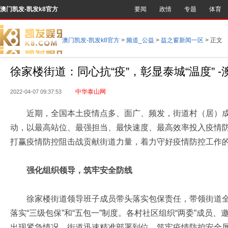
澳门凯发-凯发k8官方
要闻
政情
专题
体育
澳门凯发-凯发k8官方
>
频道_公益
>
益之窗新闻一区
> 正文
徐家楼街道：同心抗“疫”，彰显泰城“温度” 
中华泰山网
2022-04-07 09:37:53
近期，全国本土疫情点多、面广、频发，街道村（居）成
动，以最高站位、最强担当、最快速度、最高效率投入疫情
打赢疫情防控阻击战贡献街道力量，着力守好疫情防控工作
强化组织领导，筑牢安全防线
徐家楼街道领导班子成员带头落实包保责任，带领街道全
落实“三级包保”和“五包一”制度。各村社区组织“两委”成员
出现紧急情况。街道迅速精准部署到位，筑牢疫情防控安全