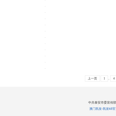
·
·
·
·
·
·
·
·
·
·
·
·
上一页
1
..
4
中共泰安市委宣传
澳门凯发-凯发k8官