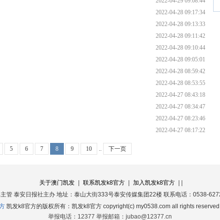
2022-04-29 09:08:44
2022-04-28 09:17:34
2022-04-28 09:13:33
2022-04-28 09:11:42
2022-04-28 09:10:44
2022-04-28 09:05:01
2022-04-28 08:59:42
2022-04-28 08:53:55
2022-04-27 08:43:18
2022-04-27 08:34:47
2022-04-27 08:23:46
2022-04-27 08:17:22
5
6
7
8
9
10
..
下一页
关于澳门凯发
|
联系凯发k8官方
|
加入凯发k8官方
|
|
部主管
泰安日报社主办
地址：泰山大街333号泰安传媒集团22楼
联系电话：0538-627
方
凯发k8官方的版权所有：凯发k8官方 copyright(c) my0538.com all rights reserved
举报电话：12377
举报邮箱：
jubao@12377.cn