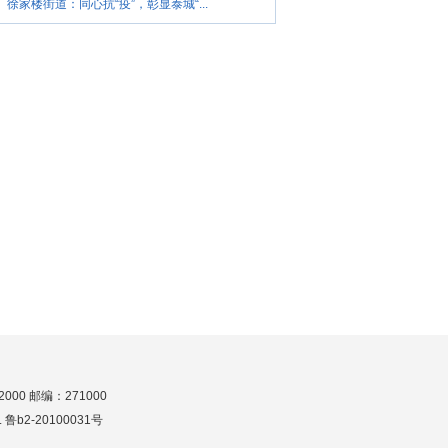
徐家楼街道：同心抗“疫”，彰显泰城“...
2000
邮编：271000
. 鲁b2-20100031号