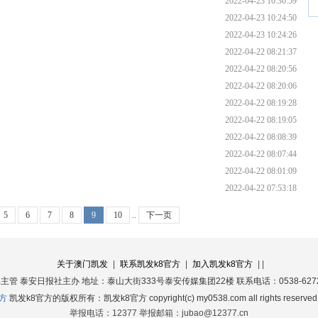
2022-04-23 10:30:59
2022-04-23 10:24:50
2022-04-23 10:24:26
2022-04-22 08:21:37
2022-04-22 08:20:56
2022-04-22 08:20:06
2022-04-22 08:19:28
2022-04-22 08:19:05
2022-04-22 08:08:39
2022-04-22 08:07:44
2022-04-22 08:01:09
2022-04-22 07:53:18
5
6
7
8
9
10
..
下一页
关于澳门凯发
|
联系凯发k8官方
|
加入凯发k8官方
|
|
部主管
泰安日报社主办
地址：泰山大街333号泰安传媒集团22楼
联系电话：0538-627
方
凯发k8官方的版权所有：凯发k8官方 copyright(c) my0538.com all rights reserved
举报电话：12377
举报邮箱：
jubao@12377.cn