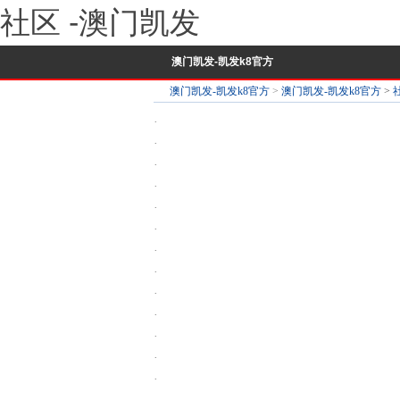
社区 -澳门凯发
澳门凯发-凯发k8官方
澳门凯发-凯发k8官方
>
澳门凯发-凯发k8官方
>
·
·
·
·
·
·
·
·
·
·
·
·
·