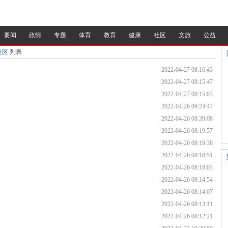
要闻
政情
专题
体育
教育
健康
社区
文旅
公益
社区
列表
2022-04-27 08:16:43
2022-04-27 08:15:47
2022-04-27 08:15:03
2022-04-26 09:24:47
2022-04-26 08:39:08
2022-04-26 08:19:57
2022-04-26 08:19:38
2022-04-26 08:18:51
2022-04-26 08:18:03
2022-04-26 08:14:54
2022-04-26 08:14:07
2022-04-26 08:13:11
2022-04-26 08:12:21