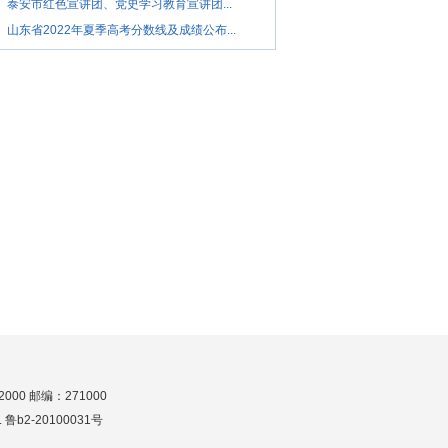
泰安市红色宣讲团、党史学习教育宣讲团...
山东省2022年夏季高考分数线及成绩公布...
2000
邮编：271000
. 鲁b2-20100031号