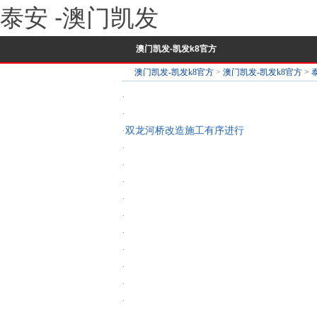
泰安 -澳门凯发
澳门凯发-凯发k8官方
澳门凯发-凯发k8官方
>
澳门凯发-凯发k8官方
>
·
·
·
双龙河桥改造施工有序进行
·
·
·
·
·
·
·
·
·
·