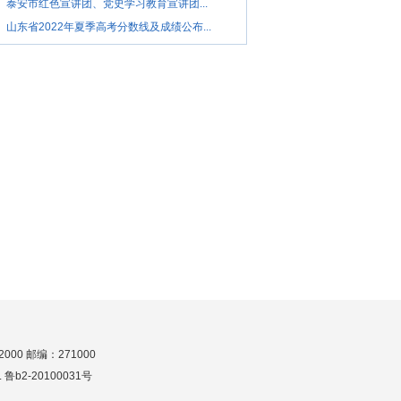
泰安市红色宣讲团、党史学习教育宣讲团...
山东省2022年夏季高考分数线及成绩公布...
2000
邮编：271000
. 鲁b2-20100031号