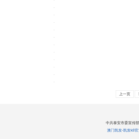
·
·
·
·
·
·
·
·
·
·
·
·
上一页
中共泰安市委宣传
澳门凯发-凯发k8官