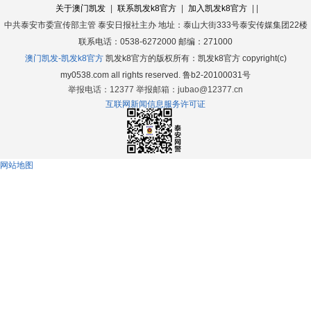
关于澳门凯发
|
联系凯发k8官方
|
加入凯发k8官方
|
|
中共泰安市委宣传部主管
泰安日报社主办
地址：泰山大街333号泰安传媒集团22楼
联系电话：0538-6272000
邮编：271000
澳门凯发-凯发k8官方
凯发k8官方的版权所有：凯发k8官方 copyright(c)
my0538.com all rights reserved. 鲁b2-20100031号
举报电话：12377
举报邮箱：
jubao@12377.cn
互联网新闻信息服务许可证
网站地图