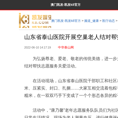
澳门凯发-凯发k8官方
澳门凯发-凯发k8官方
>
频道_健康
>
医疗动态
>
山东省泰山医院开展空巢老人结对帮
中华泰山网
2022-06-10 14:17:19
为弘扬尊老、爱老、敬老的传统美德，进一步关
结对帮扶志愿服务关爱活动。
在活动现场，山东省泰山医院干部职工和社区老
米、压紧实、封口、扎捆……大家互相交流着包粽
糯米，在一双双巧手下变成了一个个形态各异的粽
活动中，“康乃馨”老年志愿服务队队员们为社
日常生活情况，现场为老人测量血压，进行健康评