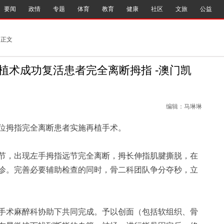
要闻
政情
专题
体育
教育
健康
社区
文旅
公益
 正文
植术成功复活患者完全离断拇指 -澳门凯
编辑：马琳琳
拇指完全离断患者实施再植手术。
，出现左手拇指远节完全离断，拇长伸指肌腱撕脱，在
诊。完善必要辅助检查的同时，骨二科团队争分夺秒，立
术麻醉科协助下共同完成。予以创面（包括软组织、骨