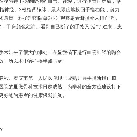
在显微镜下找到断指的血管、神经，进行指骨固定后，修
根指神经、2根指背静脉，最大限度地挽回手指功能，努力
术后骨二科护理团队每2小时观察患者断指处末梢血运，
，甲床颜色红润。看到自己断了的手指又“活”了过来，患
术带来了很大的难处，在显微镜下进行血管神经的吻合
败，所以术中容不得半点马虎。
秒。泰安市第一人民医院现已成熟开展手指断指再植、
医院的显微骨科技术日趋成熟，为学科的全方位建设打下
更好地为患者的健康保驾护航。
？