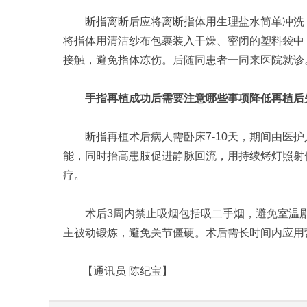
断指离断后应将离断指体用生理盐水简单冲洗，
将指体用清洁纱布包裹装入干燥、密闭的塑料袋中
接触，避免指体冻伤。后随同患者一同来医院就诊
手指再植成功后需要注意哪些事项降低再植后
断指再植术后病人需卧床7-10天，期间由医护
能，同时抬高患肢促进静脉回流，用持续烤灯照射保
疗。
术后3周内禁止吸烟包括吸二手烟，避免室温剧烈
主被动锻炼，避免关节僵硬。术后需长时间内应用
【通讯员 陈纪宝】