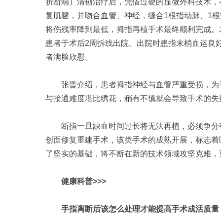
折断端）清创治疗后，凭借过硬的显微外科技术，
复肌腱，并吻合血管、神经，缝合1根指动脉、1
将伤残率降到最低，拇指再植手术最终顺利完成。
患者于术后2周拆线出院。出院时患指末梢血运良好
者满脸欣慰。
张晋介绍，患者拇指神经与血管严重受损，为手
与接通难度堪比绣花，稍有不慎就会导致手术的失
断指一旦缺血时间过长将无法再植，必须争分夺
创面修复重建手术，该类手术的成熟开展，标志着
了坚实的基础，将不断在新的技术领域攻坚克难，
健康科普>>>
手指离断后该怎么处理才能提高手术成活质量