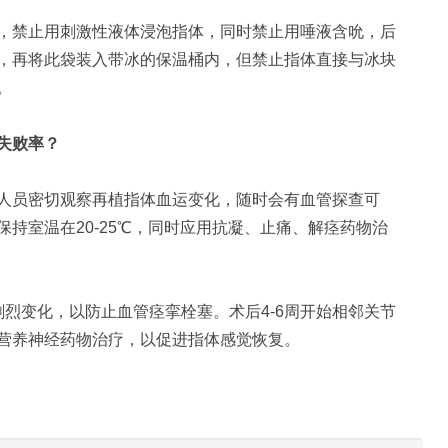
禁止用刺激性液体浸泡指体，同时禁止用唾液含吮，后
，再将此袋装入带冰的保温桶内，但禁止指体直接与冰块
。
失败率？
人员密切观察再植指体血运变化，随时会有血管探查可
持室温在20-25℃，同时应用抗凝、止痛、解痉药物治
变化，以防止血管痉挛栓塞。术后4-6周开始相邻关节
营养神经药物治疗，以促进指体感觉恢复。