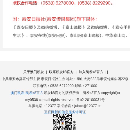
关于澳门凯发
|
联系凯发k8官方
|
加入凯发k8官方
|
|
中共泰安市委宣传部主管
泰安日报社主办
地址：泰山大街333号泰安传媒集团22楼
联系电话：0538-6272000
邮编：271000
澳门凯发-凯发k8官方
凯发k8官方的版权所有：凯发k8官方 copyright(c)
my0538.com all rights reserved. 鲁b2-20100031号
举报电话：12377
举报邮箱：
jubao@12377.cn
互联网新闻信息服务许可证