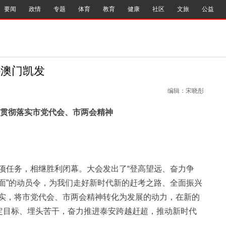
要闻
政情
专题
体育
教育
健康
社区
文旅
公益
-澳门凯发
编辑：宋晓彤
贯彻落实市党代会、市两会精神
任务，相继胜利闭幕。大会发出了“登高望远、奋力争
面”的动员令，为我们走好新时代新的赶考之路、全面振兴
实，将市党代会、市两会精神转化为发展的动力，在新的
锚定目标、埋头苦干，奋力推进泰安跨越赶超，推动新时代