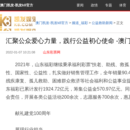
澳门凯发-凯发k8官方
要闻
政情
专题
体育
澳门凯发-凯发k8官方
>
频道_福彩
>
公益救助新闻
> 正文
汇聚公众爱心力量，践行公益初心使命 -澳
山东彩票网
2022-01-07 10:21:08
2021年，山东福彩继续秉承福利彩票“扶老、助残、救孤
性、国家性、公益性，扎实做好销售管理工作，全年销量90.4
残疾康复、孤儿救助、困难群众救济等社会福利和公益事业提供
东福彩已累计发行1924.72亿元，筹集公益金570.97亿
会责任，开展各类公益活动200余次，志愿服务700余次，惠
献礼建党100周年
展现行业担当