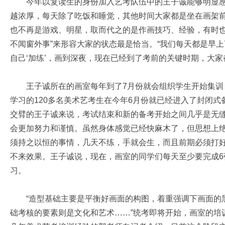
今年以复读生的身份加入艺考队伍中的王子诚能够明显感觉
越浓厚，每天除了吃饭和睡觉，其他时间大家都是坐在画架
也不再是游戏、明星，取而代之的是作画技巧、经验，有时也
不闻窗外事”来形容大家的状态最是恰当。“我们每天都是早上
自己‘加练’，画到深夜，现在已经到了考前的关键时期，大家
王子诚所在的画室每年到了7月份就会组织学生开始集训
学习的120多名美术艺考生在今年6月份就已经进入了封闭式
交臂的王子诚来说，考试结束和新的备考开始之间几乎是无缝
会更加努力和谨慎。虽然身体感觉已经快麻木了，但思想上绝
须持之以恒的事情，几天不练，手就会生，而且前期必须打
不来效果。王子诚说，现在，画室的同学们每天至少要完成6
习。
“造型基础主要是平衡好画面的构图，着重强调下画面的黑
础考核的要素则是文化和艺术……”统考即将开始，画室的培