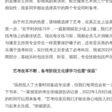
的是播音主持类、影视戏剧表演类、航空服务艺术类三个专
相似性，很多同学都会选择其中的两个专业同时备考。
由于对主持的热爱，唐锦晓选择了艺考，在真正走上这条
第一步。“在平时的练习中，一篇新闻稿至少读上3遍，我们
找考场上的最佳状态。现在每次练习前，我都会含几片润喉片
与播音主持类专业学生一样需要保护嗓子的，还有音乐类的
乐属于选考科目，实行统考之后变成了必考科目。我省202
两部分，基础乐科包括乐理、听音、视唱，专业技能包括声
艺考改革不断，备考阶段文化课学习也需“保温”
“虽然投入了大量时间备战专业课，但我们每周也会有一天
下书本。”一家画室的考生张锡源告诉记者，2022年1月8日
的时间可以用来备考。“艺考结束后我们才能全身心地投入到
习起来太生疏。”张锡源说。