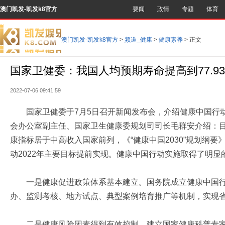
澳门凯发-凯发k8官方
要闻
政情
专题
体育
澳门凯发-凯发k8官方
>
频道_健康
>
健康素养
> 正文
国家卫健委：我国人均预期寿命提高到77.93
2022-07-06 09:41:59
国家卫健委于7月5日召开新闻发布会，介绍健康中国行动
会办公室副主任、国家卫生健康委规划司司长毛群安介绍：目前
康指标居于中高收入国家前列，《“健康中国2030”规划纲要
动2022年主要目标提前实现。健康中国行动实施取得了明显
一是健康促进政策体系基本建立。国务院成立健康中国行
办、监测考核、地方试点、典型案例培育推广等机制，实现
二是健康风险因素得到有效控制。建立国家健康科普专家