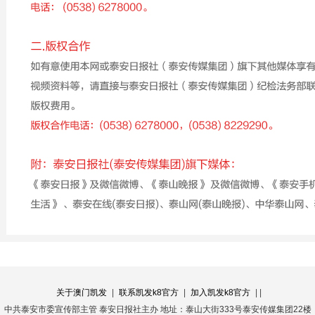
关于澳门凯发
|
联系凯发k8官方
|
加入凯发k8官方
|
|
中共泰安市委宣传部主管
泰安日报社主办
地址：泰山大街333号泰安传媒集团22楼