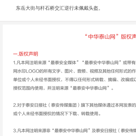
东岳大街与杆石桥交汇逆行未佩戴头盔。