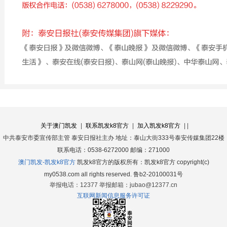
关于澳门凯发
|
联系凯发k8官方
|
加入凯发k8官方
|
|
中共泰安市委宣传部主管
泰安日报社主办
地址：泰山大街333号泰安传媒集团22楼
联系电话：0538-6272000
邮编：271000
澳门凯发-凯发k8官方
凯发k8官方的版权所有：凯发k8官方 copyright(c)
my0538.com all rights reserved. 鲁b2-20100031号
举报电话：12377
举报邮箱：
jubao@12377.cn
互联网新闻信息服务许可证