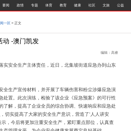
要闻
政情
专题
体育
教育
健康
社区
文旅
公益
闻一区
> 正文
动 -澳门凯发
编辑：高睿
实安全生产主体责任，近日，北集坡街道应急办到山东
。
全生产宣传材料，并开展了车辆伤害和粉尘涉爆应急演
急处置。此次演练，检验了该企业《应急预案》的可行性
的了解，提高了企业全员的综合协调、快速响应和应急处
识，切实提高了大家的安全生产意识，营造了‘人人讲安
人表示，今后将更加注重安全生产，紧盯重点部位，认真查
生产管理水平，为企业安全健康发展奠定良好基础。