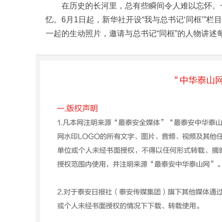
在历史的长河里，总有些瞬间令人难以忘怀。一
忆。6月1日起，新华社开设“我与总书记‘同框’”
一起的生动照片，邀请与总书记“同框”的人物讲述