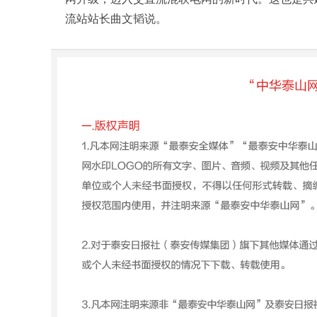
流站站长曲文韬说。