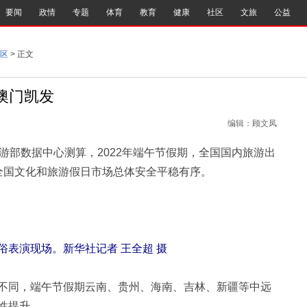
要闻
政情
专题
体育
教育
健康
社区
文旅
公益
区
> 正文
-澳门凯发
编辑：顾文凤
部数据中心测算，2022年端午节假期，全国国内旅游出
元。全国文化和旅游假日市场总体安全平稳有序。
俗表演现场。新华社记者 王全超 摄
同，端午节假期云南、贵州、海南、吉林、新疆等中远
性提升。