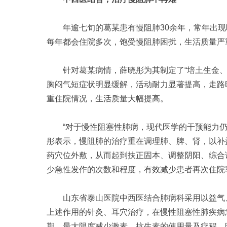
年逾七旬的葛某患有慢阻肺30余年，常年出现
每年都会住院多次，饱受慢阻肺困扰，生活质量严
针对葛某病情，薛晓彤为其制定了“培土生金、
胸闷气短症状明显缓解，活动耐力显著提高，走路
重住院情况，生活质量大幅提高。
“对于慢性阻塞性肺病，现代医学的干预能力仍
彤表示，慢阻肺的治疗重在调理肺、脾、肾，以补
药穴位外敷，从而起到扶正固本、调整阴阳、综合
少急性发作的次数和程度，有效减少患者再次住院
山东省泰山医院中西医结合肺病科采用以益气、
上述作用的针灸、耳穴治疗，在慢性阻塞性肺疾病
期，最大限度减少激素、抗生素的使用量及疗程，