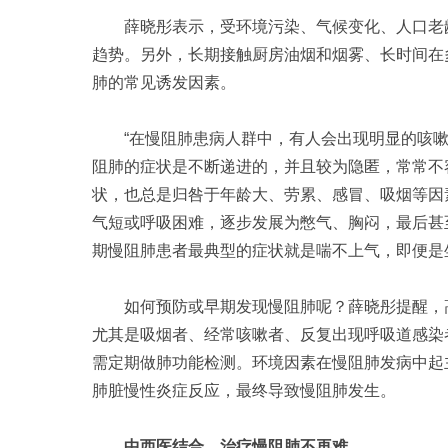
薛晓彤表示，受环境污染、气候变化、人口老龄
趋势。另外，长期接触厨房油烟和烟雾、长时间在
肺的常见诱发因素。
“在慢阻肺患病人群中，有人会出现明显的咳嗽
阻肺的症状是不断递进的，并且较为隐匿，常常不
状，也总是归咎于年龄大、劳累、感冒、吸烟等因
气短或呼吸困难，逐步发展为憋气、胸闷，最后甚
期慢阻肺患者最典型的症状就是喘不上气，即便是
如何预防或早期发现慢阻肺呢？薛晓彤提醒，高
尤其是吸烟者、经常咳嗽者、反复出现呼吸道感染
需定期做肺功能检测。环境因素在慢阻肺发病中起
肺脏慢性炎症反应，最终导致慢阻肺发生。
中西医结合，治疗慢阻肺不再难