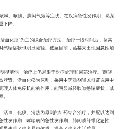
咳嗽、咳痰、胸闷气短等症状。在疾病急性发作期，葛某
重下降。
活血化痰”为主的综合治疗方法。治疗一段时间后，葛某
时憋喘症状也明显减轻。截至目前，葛某未出现因急性加
明显薄弱，治疗上仍局限于对症处理和局部治疗。”薛晓
益脾肾、活血化痰为原则，采用中药汤剂辅以辩证选用中
调理人体免疫机能的作用，能明显减轻咳嗽憋喘症状，减
率。
活血、化痰、清热为原则的针药结合治疗，并配以达到
急性发作期、哮喘病的急性发作期、肺间质纤维化急性
明显改善了患者易患体质，提高了患者生活质量。