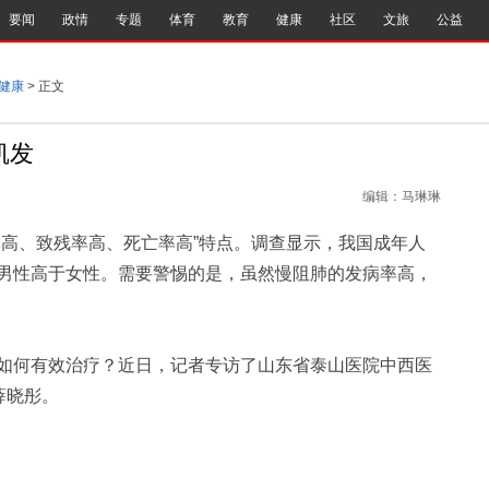
要闻
政情
专题
体育
教育
健康
社区
文旅
公益
健康
> 正文
凯发
编辑：马琳琳
高、致残率高、死亡率高”特点。调查显示，我国成年人
，男性高于女性。需要警惕的是，虽然慢阻肺的发病率高，
何有效治疗？近日，记者专访了山东省泰山医院中西医
薛晓彤。