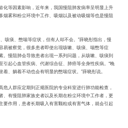
化等因素影响，近年来，我国慢阻肺发病率呈明显上升
多烟雾和粉尘环境中工作、吸烟以及被动吸烟等也是慢阻
、咳痰、憋喘等症状，但有人却不会。”薛晓彤指出，慢
容易被察觉，很多患者即使出现咳嗽、咳痰、喘憋等症
素。慢阻肺会导致患者出现一系列问题，从咳嗽、咳痰到
至引起心血管疾病、代谢综合征、肺癌等全身性疾病。“晚
坐着、躺着不动也会有明显的憋喘症状。”薛晓彤说。
危人群应定期到正规医院的专业科室进行肺功能检查，
者、有慢阻肺家族史者以及长期在粉尘环境中工作者，更
主要作用，患者长期吸入有害颗粒或有害气体，就会引起