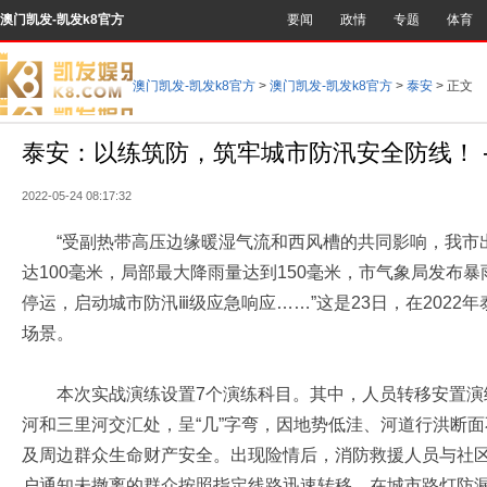
澳门凯发-凯发k8官方
要闻
政情
专题
体育
澳门凯发-凯发k8官方
>
澳门凯发-凯发k8官方
>
泰安
> 正文
泰安：以练筑防，筑牢城市防汛安全防线！ 
2022-05-24 08:17:32
“受副热带高压边缘暖湿气流和西风槽的共同影响，我市出
达100毫米，局部最大降雨量达到150毫米，市气象局发布
停运，启动城市防汛ⅲ级应急响应……”这是23日，在202
场景。
本次实战演练设置7个演练科目。其中，人员转移安置演
河和三里河交汇处，呈“几”字弯，因地势低洼、河道行洪断
及周边群众生命财产安全。出现险情后，消防救援人员与社
户通知未撤离的群众按照指定线路迅速转移。在城市路灯防