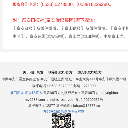
关于澳门凯发
|
联系凯发k8官方
|
加入凯发k8官方
|
|
中共泰安市委宣传部主管
泰安日报社主办
地址：泰山大街333号泰安传媒集团22楼
联系电话：0538-6272000
邮编：271000
澳门凯发-凯发k8官方
凯发k8官方的版权所有：凯发k8官方 copyright(c)
my0538.com all rights reserved. 鲁b2-20100031号
举报电话：12377
举报邮箱：
jubao@12377.cn
互联网新闻信息服务许可证