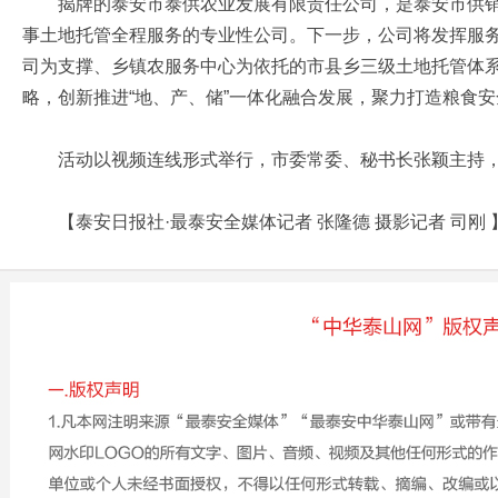
揭牌的泰安市泰供农业发展有限责任公司，是泰安市供销
事土地托管全程服务的专业性公司。下一步，公司将发挥服
司为支撑、乡镇农服务中心为依托的市县乡三级土地托管体系
略，创新推进“地、产、储”一体化融合发展，聚力打造粮食安
活动以视频连线形式举行，市委常委、秘书长张颖主持，
【泰安日报社·最泰安全媒体记者 张隆德 摄影记者 司刚 