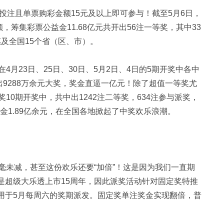
注且单票购彩金额15元及以上即可参与！截至5月6日，
额，筹集彩票公益金11.68亿元共开出56注一等奖，其中33
惠及全国15个省（区、市）。
23日、25日、30日、5月2日、4日的5期开奖中各中
中出9288万余元大奖，奖金直逼一亿元！除了超值一等奖尤
0期开奖中，共中出1242注二等奖，634注参与派奖，
金1.89亿余元，在全国各地掀起了中奖欢乐浪潮。
未减，甚至这份欢乐还要“加倍”！这是因为我们一直期
年是超级大乐透上市15周年，因此派奖活动针对固定奖特推
专项用于5月每周六的奖期派发。固定奖单注奖金实现翻倍，普