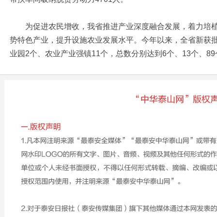
为促进农民增收，我省推进产业深度融合发展，着力培植
势特色产业，提升设施农业发展水平。今年以来，全省新获批
业园2个、农业产业强镇11个，总数分别达到6个、13个、8