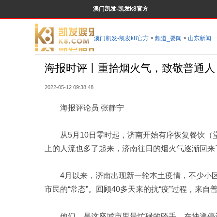
澳门凯发-凯发k8官方
澳门凯发-凯发k8官方
>
频道_要闻
>
山东新闻一
海报时评丨重拾烟火气，致敬普通人 
2022-05-12 09:38:48
海报评论员 张静宁
从5月10日零时起，济南开始有序恢复餐饮（
上的人流也多了起来，济南往日的烟火气逐渐回来
4月以来，济南出现新一轮本土疫情，不少小区
市民的“常态”。回顾40多天来的抗“疫”过程，来
他们，是这座城市里最忙碌的骑手。在快递停运