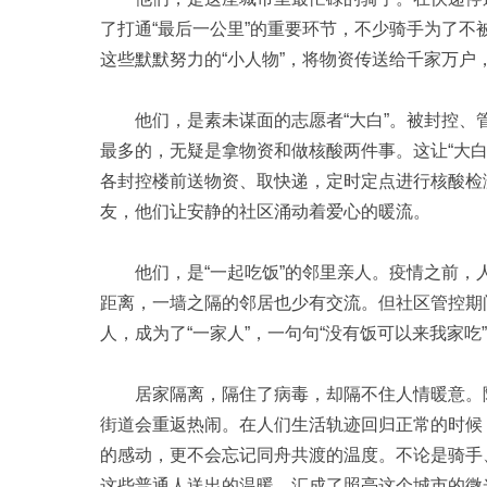
了打通“最后一公里”的重要环节，不少骑手为了
这些默默努力的“小人物”，将物资传送给千家万
他们，是素未谋面的志愿者“大白”。被封控、
最多的，无疑是拿物资和做核酸两件事。这让“大白
各封控楼前送物资、取快递，定时定点进行核酸检
友，他们让安静的社区涌动着爱心的暖流。
他们，是“一起吃饭”的邻里亲人。疫情之前，
距离，一墙之隔的邻居也少有交流。但社区管控期
人，成为了“一家人”，一句句“没有饭可以来我家
居家隔离，隔住了病毒，却隔不住人情暖意。随
街道会重返热闹。在人们生活轨迹回归正常的时候
的感动，更不会忘记同舟共渡的温度。不论是骑手
这些普通人送出的温暖，汇成了照亮这个城市的微