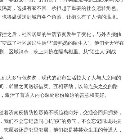
不被隔离，选择有家不回，承担起了重要的社会运转角色。
户，也将温暖送到城市各个角落，让街头有了人情的温度。
管控之后，社区居民的生活节奏发生了变化，与外界接触
”变成了社区居民生活里“最熟悉的陌生人”。他们全天守在
测、区域消杀，晚上则挤在隔离棚里。从“陌生人”到战
人们大多行色匆匆，现代的都市生活拉大了人与人之间的
间，邻里之间送饭借菜、互相帮助，以前点头之交的路
吃”，激活了普通人内心深处那份原始的善意和美好。
着济南疫情防控形势不断趋稳向好，交通会回归拥挤，
，我们不会忘记曾同心抗“疫”的勇气，不会忘记同城共振
、志愿者还是邻里邻居，他们都是芸芸众生里的普通人，
光。