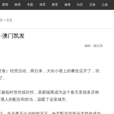
要闻
政情
专题
体育
教育
健康
社区
文旅
公益
区
> 正文
-澳门凯发
编辑：顾文凤
堂食）经营活动，两日来，大街小巷上的餐饮店开了，街
了。
被临时管控或封控，居家隔离成为这个春天里很多济南
自普通人的配合和担当，温暖了这座城市。
、非必要不出户的情况下，外卖配送等新业态群体成为