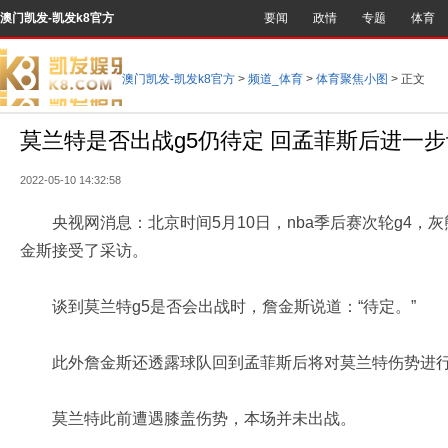
澳门凯发-凯发k8官方
要闻
政情
专题
体育
澳门凯发-凯发k8官方
>
频道_体育
>
体育聚焦小图
> 正文
莫兰特是否出战g5仍待定 回孟菲斯后进一步
2022-05-10 14:32:58
央视网消息：北京时间5月10日，nba季后赛次轮g4，灰
金斯接受了采访。
谈到莫兰特g5是否会出战时，詹金斯说道：“待定。”
此外詹金斯还透露球队回到孟菲斯后将对莫兰特伤势进行
莫兰特此前遭遇膝盖伤势，本场并未出战。