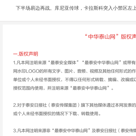
下半场易边再战。库尼亚传球，卡拉斯科突入小禁区左上