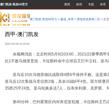
澳门凯发-凯发k8官方
要闻
政情
专题
体育
澳门凯发-凯发k8官方
>
频道_体育
>
赛场竞技新闻二区
> 正
西甲-澳门凯发
2022-05-09 10:15:54
央视网消息：北京时间5月9日03:00，2021/22赛季西
比1不敌马德里竞技，卡拉斯科命中点球后又打中立柱。皇马
皇马近10次马德里德比战取得4胜6平保持不败。这是第229
皇马近12次客战马竞仅胜2场，其余10战6平4负。双方联赛历
35胜25平24负。皇马轮换多达7人，仅有米利唐、克罗斯
第40分钟，巴列霍禁区内对库尼亚犯规，卡拉斯科主罚