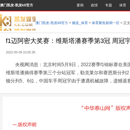
澳门凯发-凯发k8官方
要闻
政情
专题
体育
澳门凯发-凯发k8官方
>
频道_体育
>
体育聚焦新闻一区
> 正
f1迈阿密大奖赛：维斯塔潘赛季第3冠 周冠宇
2022-05-09 10:05:38
央视网消息：北京时间5月9日，2022赛季f1锦标赛在美
维斯塔潘摘得赛季第三个分站冠军，勒克莱尔和赛恩斯分列2
顿分列5、6位，中国车手周冠宇由于遭遇机械故障，遗憾退