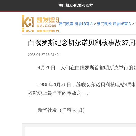
澳门凯发-凯发k8官方
澳门凯发-凯发k8官方
>
澳门凯发-凯发k8官方
>
白俄罗斯纪念切尔诺贝利核事故37周
2023-04-27 16:23:42
4月26日，人们在白俄罗斯首都明斯克举行的切
1986年4月26日，苏联切尔诺贝利核电站4
核能史上最严重的事故之一。
新华社发（任科夫 摄）