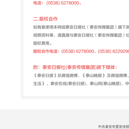
中共泰安市委宣传