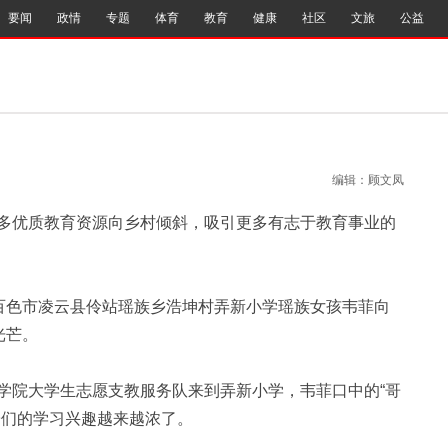
要闻
政情
专题
体育
教育
健康
社区
文旅
公益
编辑：顾文凤
优质教育资源向乡村倾斜，吸引更多有志于教育事业的
百色市凌云县伶站瑶族乡浩坤村弄新小学瑶族女孩韦菲向
光芒。
院大学生志愿支教服务队来到弄新小学，韦菲口中的“哥
子们的学习兴趣越来越浓了。