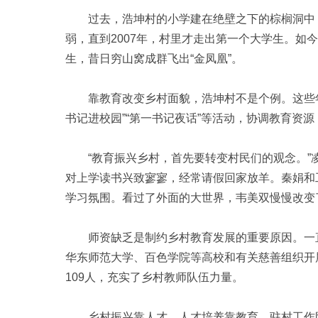
过去，浩坤村的小学建在绝壁之下的棕榈洞中，
弱，直到2007年，村里才走出第一个大学生。如
生，昔日穷山窝成群飞出“金凤凰”。
靠教育改变乡村面貌，浩坤村不是个例。这些年
书记进校园”“第一书记夜话”等活动，协调教育资
“教育振兴乡村，首先要转变村民们的观念。”
对上学读书兴致寥寥，经常请假回家放羊。秦娟和
学习氛围。看过了外面的大世界，韦美双慢慢改变
师资缺乏是制约乡村教育发展的重要原因。一直
华东师范大学、百色学院等高校和有关慈善组织开
109人，充实了乡村教师队伍力量。
乡村振兴靠人才，人才培养靠教育。驻村工作队