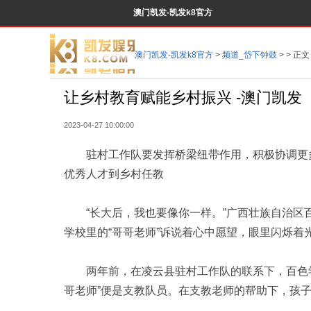
澳门凯发-凯发k8官方
澳门凯发-凯发k8官方
>
频道_岱下钟鼓
> > 正文
让乡村教育赋能乡村振兴 -澳门凯发
2023-04-27 10:00:00
驻村工作队要发挥桥梁纽带作用，积极协调更多
优秀人才到乡村任教
“长大后，我也要像你一样。”广西壮族自治区
学校里的“哥哥老师”诉说着心中愿望，眼里闪烁着
两年前，在凌云县驻村工作队的联系下，百色学
哥老师”便是支教队员。在支教老师的帮助下，孩