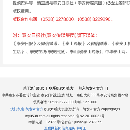
关于澳门凯发
|
联系凯发k8官方
|
加入凯发k8官方
|
|
中共泰安市委宣传部主管
泰安日报社主办
地址：泰山大街333号泰安传媒集团22楼
联系电话：0538-6272000
邮编：271000
澳门凯发-凯发k8官方
凯发k8官方的版权所有：凯发k8官方 copyright(c)
my0538.com all rights reserved. 鲁b2-20100031号
举报电话：12377
举报邮箱：
jubao@12377.cn
互联网新闻信息服务许可证