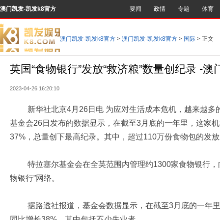
澳门凯发-凯发k8官方
要闻
政情
专题
体育
澳门凯发-凯发k8官方
>
澳门凯发-凯发k8官方
>
国际
> 正文
英国“食物银行”发放“救济粮”数量创纪录 -澳
2023-04-26 16:20:10
新华社北京4月26日电 为应对生活成本危机，越来越多
基金会26日发布的数据显示，在截至3月底的一年里，这家机
37%，总量创下最高纪录。其中，超过110万份食物包的发
特拉塞尔基金会在全英范围内管理约1300家食物银行，
物银行”网络。
据路透社报道，基金会数据显示，在截至3月底的一年里，
同比增长38%，其中包括不少失业者。