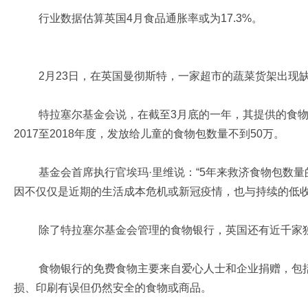
行业数据估算英国4月食品通胀率或为17.3%。
2月23日，在英国曼彻斯特，一家超市的蔬菜货架出现缺
特拉塞尔基金会说，在截至3月底的一年，其提供的食物
2017至2018年度，发放给儿童的食物包数量不到50万。
基金会首席执行官埃玛·里维说：“5年来救济食物包数量
因不仅仅是近期的生活成本危机或新冠疫情，也与持续的低收
除了特拉塞尔基金会管理的食物银行，英国还有近千家
食物银行的免费食物主要来自爱心人士和企业捐赠，包括
损、印刷有误但仍然安全的食物或商品。