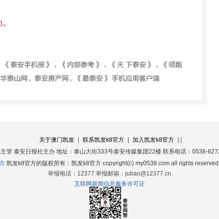
关于澳门凯发
|
联系凯发k8官方
|
加入凯发k8官方
|
|
部主管
泰安日报社主办
地址：泰山大街333号泰安传媒集团22楼
联系电话：0538-627
方
凯发k8官方的版权所有：凯发k8官方 copyright(c) my0538.com all rights reserved
举报电话：12377
举报邮箱：
jubao@12377.cn
互联网新闻信息服务许可证