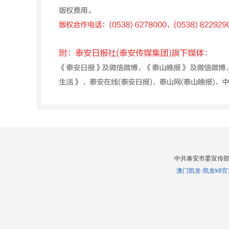
中共泰安市委宣传
澳门凯发-凯发k8官