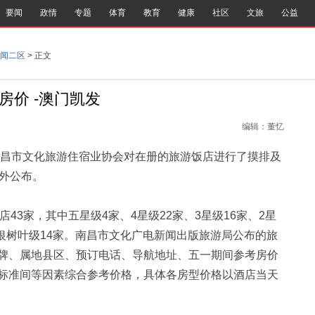
要闻
政情
专题
体育
教育
健康
社区
文旅
公益
闻二区
> 正文
房价 -澳门凯发
编辑：董忆
市文化旅游住宿业协会对在册的旅游饭店进行了摸排及
对外公布。
43家，其中五星级4家、4星级22家、3星级16家、2星
、银树叶级14家。南昌市文化广电新闻出版旅游局公布的旅
牌、属地县区、预订电话、导航地址、五一期间参考房价
标准间等因素综合参考价格，具体各房型价格以酒店当天