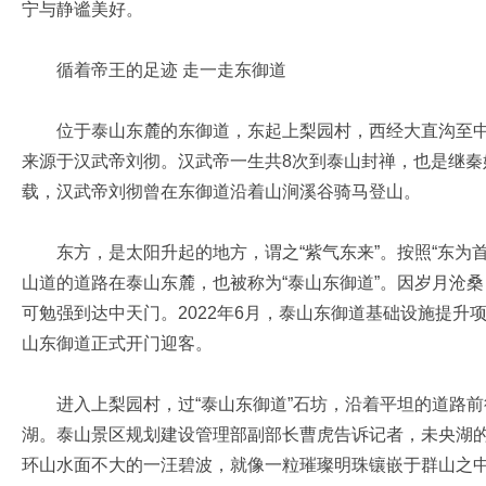
宁与静谧美好。
循着帝王的足迹 走一走东御道
位于泰山东麓的东御道，东起上梨园村，西经大直沟至中
来源于汉武帝刘彻。汉武帝一生共8次到泰山封禅，也是继秦
载，汉武帝刘彻曾在东御道沿着山涧溪谷骑马登山。
东方，是太阳升起的地方，谓之“紫气东来”。按照“东为首
山道的道路在泰山东麓，也被称为“泰山东御道”。因岁月沧
可勉强到达中天门。2022年6月，泰山东御道基础设施提升
山东御道正式开门迎客。
进入上梨园村，过“泰山东御道”石坊，沿着平坦的道路前
湖。泰山景区规划建设管理部副部长曹虎告诉记者，未央湖
环山水面不大的一汪碧波，就像一粒璀璨明珠镶嵌于群山之