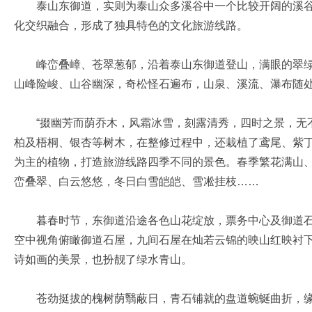
泰山东御道，实则为泰山众多溪谷中一个比较开阔的溪谷
化交织融合，形成了独具特色的文化旅游线路。
峰峦叠嶂、苍翠葱郁，沿着泰山东御道登山，满眼的翠绿
山峰险峻、山谷幽深，奇松怪石遍布，山泉、溪流、瀑布随
“掇幽芳而荫乔木，风霜冰雪，刻露清秀，四时之景，无不
柏及梧桐、银杏等树木，在整修过程中，还栽植了鸢尾、紫
为主的植物，打造旅游线路四季不同的景色。春季繁花满山
峦叠翠、白云悠悠，冬日白雪皑皑、雪凇挂枝……
暮春时节，东御道沿途各色山花绽放，票务中心及御道石
空中视角俯瞰御道石屋，九间石屋在灿若云锦的映山红映衬
诗如画的美景，也扮靓了绿水青山。
苍劲挺拔的槐树荫翳蔽日，青石铺就的盘道蜿蜒曲折，缘