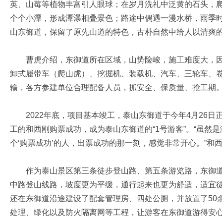
英、山莓等植物丰富引人眼球；在岁月洗礼中泛黄的石头，
个个小潭，形成潭瀑相叠景色；路途中偶遇一漫水桥，雨季
山东御道，保留了原先山道的特色，古朴自然中给人以清爽
曹虎介绍，东御道所在区域，山势险峻，施工难度大，因
卸式履带车（爬山虎）、挖掘机、装载机、汽车、三轮车、
输，各方参建单位合理配备人员，抓安全、保质量、抢工期
2022年底，项目基本竣工，泰山东御道于今年4月26日
工的和西刚购票成功，成为泰山东御道的“1号游客”。“虽然
个‘购票成功’的人，出票成功的那一刻，感觉非常开心。”和
作为泰山景区第三条徒步登山路、第五条游览路，东御道盘
中路登山线路，坡度更为平缓，通行起来也更为舒适，适宜
还在东御道沿途建设了配套管理房、四处公厕，并放置了50
处理、绿化以及防火隔离网等工程，让游客在东御道游得安