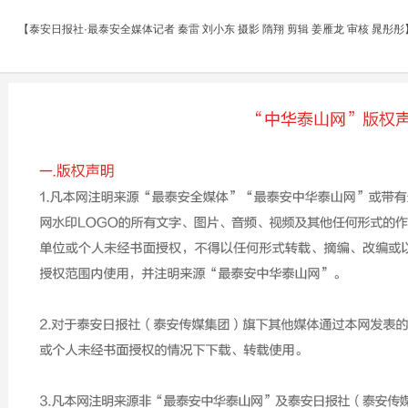
【泰安日报社·最泰安全媒体记者 秦雷 刘小东 摄影 隋翔 剪辑 姜雁龙 审核 晁彤彤