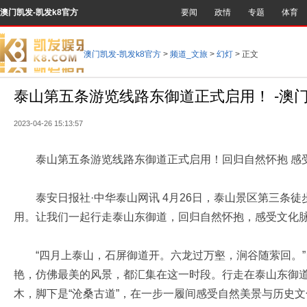
澳门凯发-凯发k8官方
要闻
政情
专题
体育
澳门凯发-凯发k8官方
>
频道_文旅
>
幻灯
> 正文
泰山第五条游览线路东御道正式启用！ -澳
2023-04-26 15:13:57
泰山第五条游览线路东御道正式启用！回归自然怀抱 感
泰安日报社·中华泰山网讯 4月26日，泰山景区第三条徒
用。让我们一起行走泰山东御道，回归自然怀抱，感受文化
“四月上泰山，石屏御道开。六龙过万壑，涧谷随萦回。”
艳，仿佛最美的风景，都汇集在这一时段。行走在泰山东御
木，脚下是“沧桑古道”，在一步一履间感受自然美景与历史