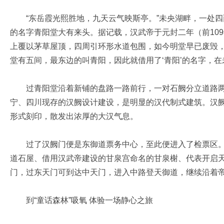
“东岳霞光熙胜地，九天云气映斯亭。”未央湖畔，一处四
的名字青阳堂大有来头。据记载，汉武帝于元封二年（前10
上覆以茅草屋顶，四周引环形水道包围，如今明堂早已废毁，
堂有五间，最东边的叫青阳，因此就借用了‘青阳’的名字，在
过青阳堂沿着新铺的盘路一路前行，一对石阙分立道路两
宁、四川现存的汉阙设计建设，是明显的汉代制式建筑。汉阙
形式刻印，散发出浓厚的大汉气息。
过了汉阙门便是东御道票务中心，至此便进入了检票区。
道石屋、借用汉武帝建设的甘泉宫命名的甘泉榭、代表开启
门，过东天门可到达中天门，进入中路登天御道，继续沿着
到“童话森林”吸氧 体验一场静心之旅