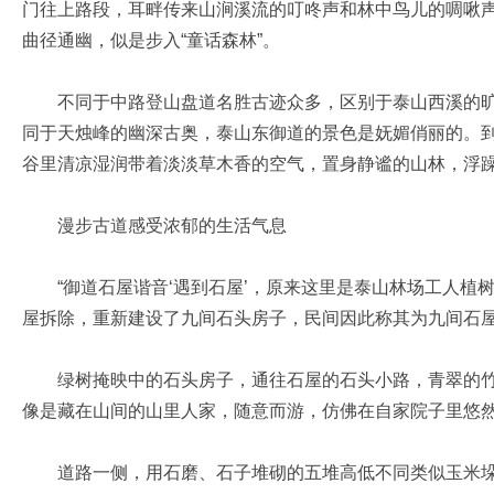
门往上路段，耳畔传来山涧溪流的叮咚声和林中鸟儿的啁啾
曲径通幽，似是步入“童话森林”。
不同于中路登山盘道名胜古迹众多，区别于泰山西溪的旷
同于天烛峰的幽深古奥，泰山东御道的景色是妩媚俏丽的。
谷里清凉湿润带着淡淡草木香的空气，置身静谧的山林，浮
漫步古道感受浓郁的生活气息
“御道石屋谐音‘遇到石屋’，原来这里是泰山林场工人植
屋拆除，重新建设了九间石头房子，民间因此称其为九间石屋
绿树掩映中的石头房子，通往石屋的石头小路，青翠的竹
像是藏在山间的山里人家，随意而游，仿佛在自家院子里悠
道路一侧，用石磨、石子堆砌的五堆高低不同类似玉米垛