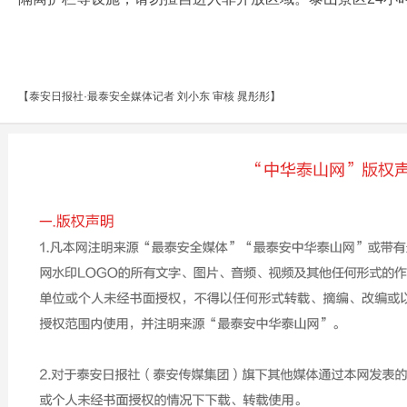
【泰安日报社·最泰安全媒体记者 刘小东 审核 晁彤彤】