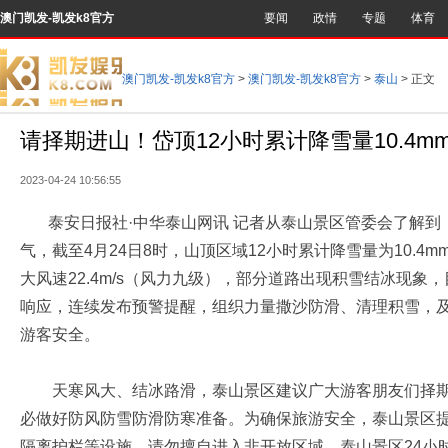
澳门凯发-凯发k8官方
要闻
政情
专题
体育
澳门凯发-凯发k8官方
>
澳门凯发-凯发k8官方
>
泰山
> 正文
请择期进山！岱顶12小时累计降雪量10.4m
2023-04-24 10:56:55
泰安日报社·中华泰山网讯 记者从泰山景区管委会了解到
气，截至4月24日8时，山顶区域12小时累计降雪量为10.4m
大风速22.4m/s（风力九级），部分道路出现积雪结冰现
响应，连续发布预警提醒，组织力量撒沙防滑、清理积雪，
游客安全。
天寒风大、结冰路滑，泰山景区建议广大游客朋友们择期
必做好防风防雪防滑防寒准备。为确保旅游安全，泰山景区
隔离护栏等设施，请勿擅自进入非开放区域。泰山景区24小时咨询服