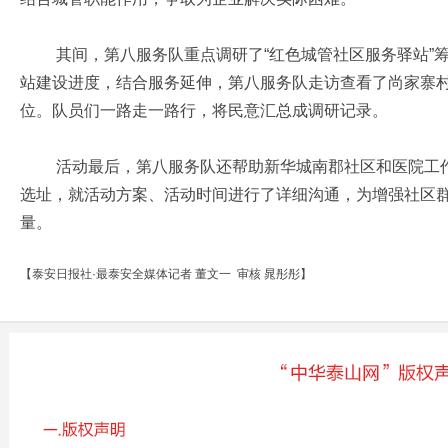
其间，第八服务队重点调研了“红色城管社区服务驿站”筹
站建设进度，结合服务延伸，第八服务队走访查看了尚家寨
位。队员们一路走一路行，将民意汇总成调研记录。
活动最后，第八服务队还帮助新华城南郡社区和医院工作
选址，就活动方案、活动时间进行了详细沟通，为增强社区
量。
【泰安日报社·最泰安全媒体记者 董文一 审核 晁彤彤】