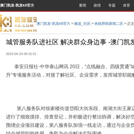
澳门凯发-凯发k8官方
要闻
政情
专题
体育
澳门凯发-凯发k8官方
>
频道_社区
>
热线帮助新闻二区
> 正
城管服务队进社区 解决群众身边事 -澳门凯
2023-04-24 09:15:31
泰安日报社·中华泰山网讯 20日，“点线融合、四级贯通”
升”专项服务活动，对接了解社区、企业需求，发挥城管职能
第八服务队对徐家楼街道岱阳大街东段、南湖大街王家店
进行了细致摸排、排查登记，并积极进行整治协调，解决好空
围绕企业项目建设，第八服务队加强一线走访，通过与企业
结合城管职能作用，争取为企业解决实际困难。