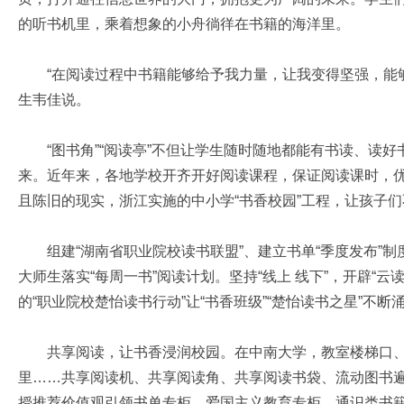
的听书机里，乘着想象的小舟徜徉在书籍的海洋里。
“在阅读过程中书籍能够给予我力量，让我变得坚强，能够
生韦佳说。
“图书角”“阅读亭”不但让学生随时随地都能有书读、读好
来。近年来，各地学校开齐开好阅读课程，保证阅读课时，
且陈旧的现实，浙江实施的中小学“书香校园”工程，让孩子
组建“湖南省职业院校读书联盟”、建立书单“季度发布”制
大师生落实“每周一书”阅读计划。坚持“线上 线下”，开辟“
的“职业院校楚怡读书行动”让“书香班级”“楚怡读书之星”不断
共享阅读，让书香浸润校园。在中南大学，教室楼梯口、食
里……共享阅读机、共享阅读角、共享阅读书袋、流动图书
授推荐价值观引领书单专柜、爱国主义教育专柜、通识类书