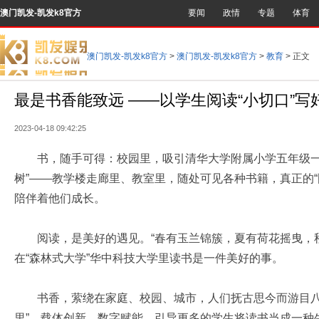
澳门凯发-凯发k8官方
要闻
政情
专题
体育
澳门凯发-凯发k8官方
>
澳门凯发-凯发k8官方
>
教育
> 正文
最是书香能致远 ——以学生阅读“小切口”写好
2023-04-18 09:42:25
书，随手可得：校园里，吸引清华大学附属小学五年级一
树”——教学楼走廊里、教室里，随处可见各种书籍，真正的
陪伴着他们成长。
阅读，是美好的遇见。“春有玉兰锦簇，夏有荷花摇曳，秋
在“森林式大学”华中科技大学里读书是一件美好的事。
书香，萦绕在家庭、校园、城市，人们抚古思今而游目八方
里”。载体创新、数字赋能，引导更多的学生将读书当成一种