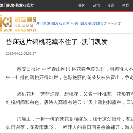
澳门凯发-凯发k8官方
要闻
政情
专题
体育
澳门凯发-凯发k8官方
>
澳门凯发-凯发k8官方
> > 正文
岱庙这片碧桃花藏不住了 -澳门凯发
2023-04-11 08:52:37
泰安日报社·中华泰山网讯 桃花春色暖先开，明媚谁人不
中一排排的碧桃开得灿烂，色彩艳丽的花朵从枝头冒出，争
碧桃花开，芳菲烂漫。碧桃花，又名千叶桃花，花形有单
红粉相间和白色。唐诗人高蟾有诗云：“天上碧桃和露种，日
岱庙里，一树一树的繁花竞相绽放，枝干遒劲拙朴，花团
如雨谢落，花瓣雨飘飞，一幅迷人的春日画卷徐徐铺开，游