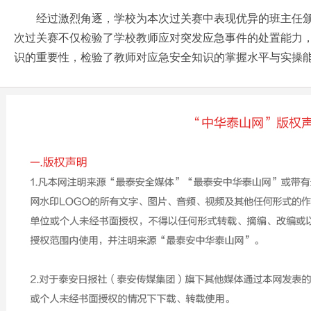
经过激烈角逐，学校为本次过关赛中表现优异的班主任颁发
次过关赛不仅检验了学校教师应对突发应急事件的处置能力
识的重要性，检验了教师对应急安全知识的掌握水平与实操