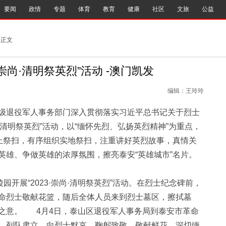
要闻
政情
专题
体育
教育
健康
社区
文旅
公益
 正文
崇尚·清明祭英烈”活动 -澳门凯发
编辑：王玲玲
退役军人事务部门深入贯彻落实习近平总书记关于烈士
·清明祭英烈”活动，以“缅怀先烈、弘扬英烈精神”为重点，
网上祭扫，有序组织实地祭扫，注重讲好英烈故事，真情关
英雄、争做英雄的浓厚氛围，擦亮泰安“英雄城市”名片。
展“2023·崇尚·清明祭英烈”活动。在烈士纪念碑前，
命烈士敬献花篮，随后全体人员来到烈士墓区，擦拭墓
之意。 4月4日，泰山区退役军人事务局到泰安市革命
，列队肃立，向烈士默哀、鞠躬致敬、敬献鲜花，深切缅