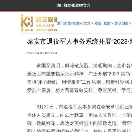
澳门凯发-凯发k8官方
澳门凯发-凯发k8官方
>
频道_党建
>
文明创建
>
泰安市退役军人事务系统开展“2023·
2023-04-06 10:14:04
家国又清明，鲜花敬英烈。清明期间，全市各级
褒扬工作重要指示批示精神，广泛开展“2023·崇尚
坚持“用心组织、用情服务”工作原则，积极引导
爱烈士亲属，努力营造致敬英雄、尊崇英雄、学习
3月31日，市退役军人事务局在泰安革命烈士陵园开
全体人员肃立，向烈士默哀，重温入党誓词，向革
碑、敬献鲜花，表达对英雄烈士的崇敬之情、缅怀
烈士陵园开展清明祭英烈活动，祭扫人员手持鲜花