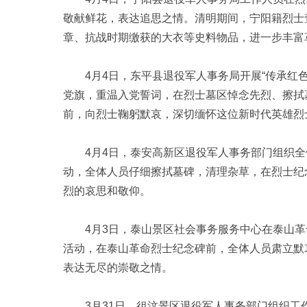
敬献鲜花，表达追思之情。清明期间，宁阳籍烈士
章、抗战时期缴获的大衣等史料物品，进一步丰富
4月4日，东平县退役军人事务局开展“传承红色
党旗，重温入党誓词，在烈士墓区悼念先烈、擦拭
前，向烈士鞠躬默哀，深切缅怀这位新时代英雄烈
4月4日，泰安高新区退役军人事务部门组织全
动，全体人员仔细擦拭墓碑，清理杂草，在烈士纪
烈的哀思和敬仰。
4月3日，泰山景区社会事务服务中心在泰山革命烈
活动，在泰山革命烈士纪念碑前，全体人员肃立默
表达无尽的崇敬之情。
3月31日，徂汶景区退役军人事务部门组织工作