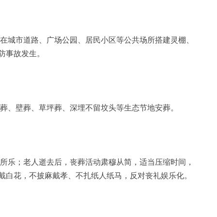
城市道路、广场公园、居民小区等公共场所搭建灵棚、
防事故发生。
、壁葬、草坪葬、深埋不留坟头等生态节地安葬。
乐；老人逝去后，丧葬活动肃穆从简，适当压缩时间，
戴白花，不披麻戴孝、不扎纸人纸马，反对丧礼娱乐化。