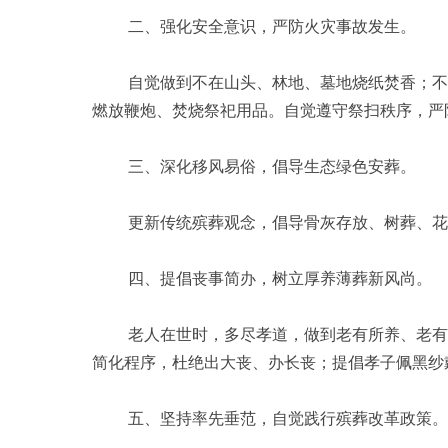
二、强化安全意识，严防火灾事故发生。
自觉做到不在山头、林地、墓地烧纸焚香；不在
燃放鞭炮、焚烧祭祀用品。自觉遵守祭扫秩序，严
三、深化移风易俗，倡导生态绿色安葬。
更新传统殡葬观念，倡导骨灰存放、树葬、花葬
四、提倡丧事简办，树立厚养薄葬新风尚。
老人在世时，多尽孝道，做到老有所养、老有所
简化程序，杜绝出大丧、办长丧；提倡孝子佩黑纱
五、坚持率先垂范，自觉践行殡葬改革政策。