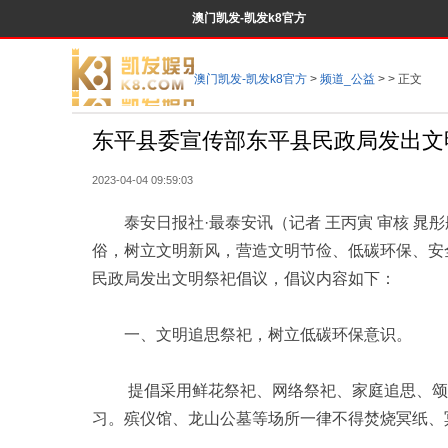
澳门凯发-凯发k8官方
澳门凯发-凯发k8官方
>
频道_公益
> > 正文
东平县委宣传部东平县民政局发出文明
2023-04-04 09:59:03
泰安日报社·最泰安讯（记者 王丙寅 审核 晁
俗，树立文明新风，营造文明节俭、低碳环保、安
民政局发出文明祭祀倡议，倡议内容如下：
一、文明追思祭祀，树立低碳环保意识。
提倡采用鲜花祭祀、网络祭祀、家庭追思、颂读
习。殡仪馆、龙山公墓等场所一律不得焚烧冥纸、