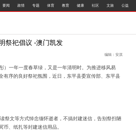
要闻
政情
专题
体育
教育
健康
社区
文旅
公益
祭祀倡议 -澳门凯发
编辑：安淇
彤彤）一年一度春草绿，又是一年清明时。为推进移风易
全有序的良好祭祀氛围，近日，东平县委宣传部、东平县
祭文等方式悼念缅怀逝者，不搞封建迷信，告别祭扫陋
冥币、纸扎等封建迷信用品。