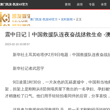
澳门凯发-凯发k8官方
要闻
政情
专题
体育
澳门凯发-凯发k8官方
>
实时新闻
> 正文
震中日记丨中国救援队连夜奋战拯救生命 -
2023-02-10 10:08:57
新华社土耳其哈塔伊2月9日电题：中国救援队连夜奋战
新华社记者武思宇
9日凌晨1时30分，一片灰色的瓦砾废墟中，中国和当地
架，担架上是刚刚从8层倒塌房屋下救出的一名孕妇。孕妇被
才稍微松了口气。他们用手轻轻拍着同伴的后背，分享喜悦
这批参与救援的中国救援队员，前一天才刚刚经历约800